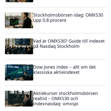
Stockholmsbörsen idag: OMXS30
upp 0,8 procent
Vad är OMXS30? Guide till indexet
på Nasdaq Stockholm
Dow Jones index – allt om det
klassiska aktieindexet
Aktiekurser stockholmsbörsen
realtid – OMXS30 och
indexnasdaq: omxspi