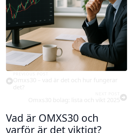
PREVIOUS POST
Omxs30 – vad är det och hur fungerar
det?
NEXT POST
Omxs30 bolag: lista och vikt 2025
Vad är OMXS30 och
varför är det viktigt?