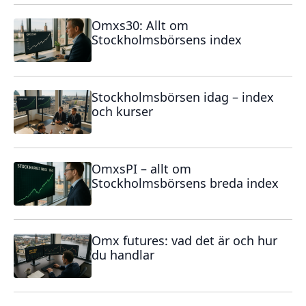
Omxs30: Allt om
Stockholmsbörsens index
Stockholmsbörsen idag – index
och kurser
OmxsPI – allt om
Stockholmsbörsens breda index
Omx futures: vad det är och hur
du handlar