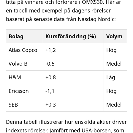
titta på vinnare och förlorare i OMXS30. Här är
en tabell med exempel på dagens rörelser
baserat på senaste data från Nasdaq Nordic:
Bolag
Kursförändring (%)
Volym
Atlas Copco
+1,2
Hög
Volvo B
-0,5
Medel
H&M
+0,8
Låg
Ericsson
-1,1
Hög
SEB
+0,3
Medel
Denna tabell illustrerar hur enskilda aktier driver
indexets rörelser. Jämfört med USA-börsen, som