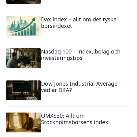
Dax index – allt om det tyska
börsindexet
Nasdaq 100 – index, bolag och
investeringstips
Dow Jones Industrial Average –
vad är DJIA?
OMXS30: Allt om
Stockholmsbörsens index