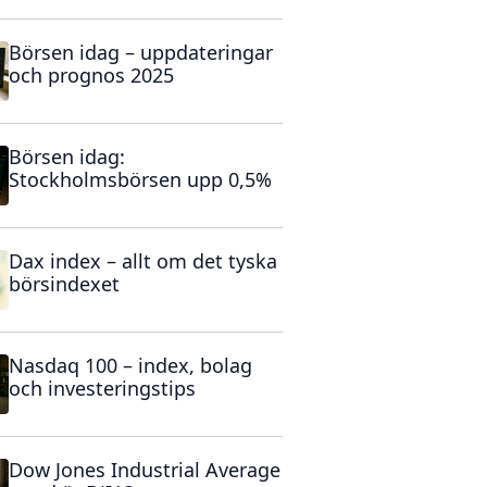
Börsen idag – uppdateringar
och prognos 2025
Börsen idag:
Stockholmsbörsen upp 0,5%
Dax index – allt om det tyska
börsindexet
Nasdaq 100 – index, bolag
och investeringstips
Dow Jones Industrial Average