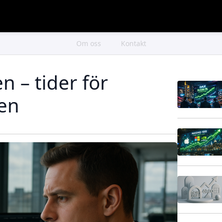
Om oss
Kontakt
 – tider för
den