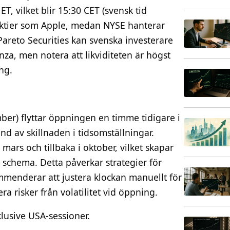
T, vilket blir 15:30 CET (svensk tid
-aktier som Apple, medan NYSE hanterar
areto Securities kan svenska investerare
za, men notera att likviditeten är högst
ng.
ber) flyttar öppningen en timme tidigare i
und av skillnaden i tidsomställningar.
 mars och tillbaka i oktober, vilket skapar
schema. Detta påverkar strategier för
mmenderar att justera klockan manuellt för
 risker från volatilitet vid öppning.
klusive USA-sessioner.