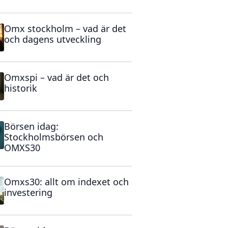
Omx stockholm – vad är det
och dagens utveckling
Omxspi – vad är det och
historik
Börsen idag:
Stockholmsbörsen och
OMXS30
Omxs30: allt om indexet och
investering