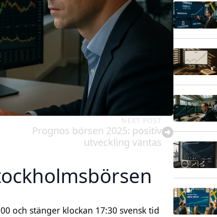
NEXT POST
Prognos börsen 2025: positiv
utveckling väntas
Stockholmsbörsen
0 och stänger klockan 17:30 svensk tid