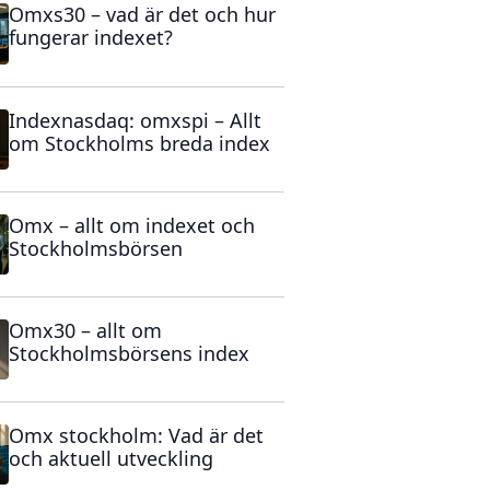
Omxs30 – vad är det och hur
fungerar indexet?
Indexnasdaq: omxspi – Allt
om Stockholms breda index
Omx – allt om indexet och
Stockholmsbörsen
Omx30 – allt om
Stockholmsbörsens index
Omx stockholm: Vad är det
och aktuell utveckling