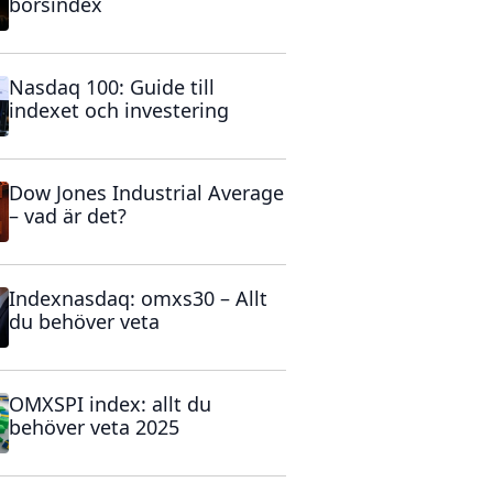
börsindex
Nasdaq 100: Guide till
indexet och investering
Dow Jones Industrial Average
– vad är det?
Indexnasdaq: omxs30 – Allt
du behöver veta
OMXSPI index: allt du
behöver veta 2025