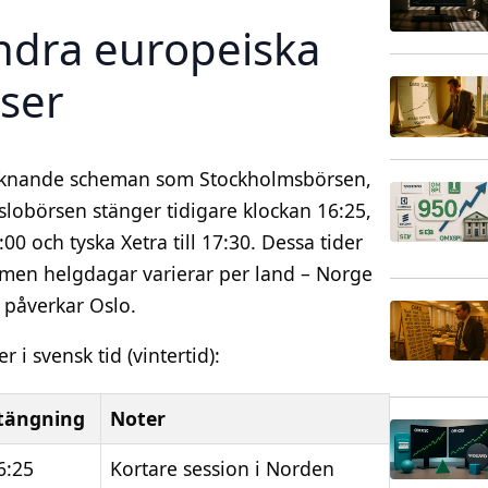
ndra europeiska
ser
liknande scheman som Stockholmsbörsen,
lobörsen stänger tidigare klockan 16:25,
 och tyska Xetra till 17:30. Dessa tider
men helgdagar varierar per land – Norge
 påverkar Oslo.
 i svensk tid (vintertid):
tängning
Noter
6:25
Kortare session i Norden