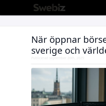
När öppnar börsen
sverige och värl
Publicerad 
september 26th, 2025