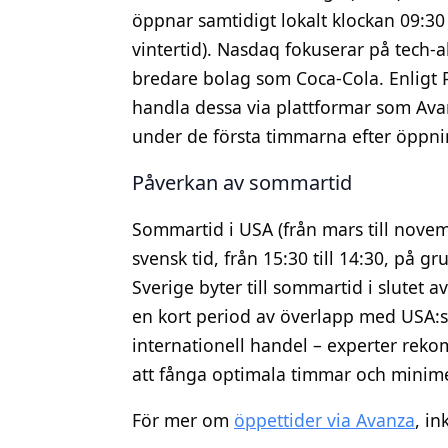
öppnar samtidigt lokalt klockan 09:30 E
vintertid). Nasdaq fokuserar på tech
bredare bolag som Coca-Cola. Enligt P
handla dessa via plattformar som Avan
under de första timmarna efter öppni
Påverkan av sommartid
Sommartid i USA (från mars till novem
svensk tid, från 15:30 till 14:30, på gr
Sverige byter till sommartid i slutet av
en kort period av överlapp med USA:s 
internationell handel – experter reko
att fånga optimala timmar och minimera
För mer om
öppettider via Avanza
, in