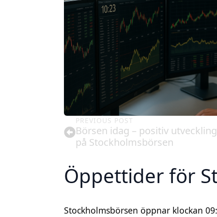
PREVIOUS POST
Börsen idag – positiv utveckling
på Stockholmsbörsen
Öppettider för 
Stockholmsbörsen öppnar klockan 09:0