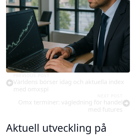
PREVIOUS POST
Världens börser idag och aktuella index
med omxspi
NEXT POST
Omx terminer: vägledning för handel
med futures
Aktuell utveckling på