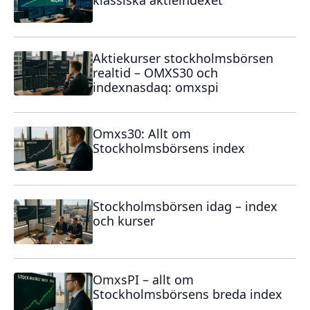
Aktiekurser stockholmsbörsen
realtid – OMXS30 och
indexnasdaq: omxspi
Omxs30: Allt om
Stockholmsbörsens index
Stockholmsbörsen idag – index
och kurser
OmxsPI – allt om
Stockholmsbörsens breda index