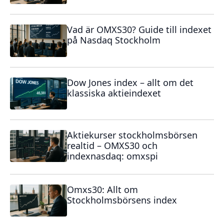
Vad är OMXS30? Guide till indexet
på Nasdaq Stockholm
Dow Jones index – allt om det
klassiska aktieindexet
Aktiekurser stockholmsbörsen
realtid – OMXS30 och
indexnasdaq: omxspi
Omxs30: Allt om
Stockholmsbörsens index