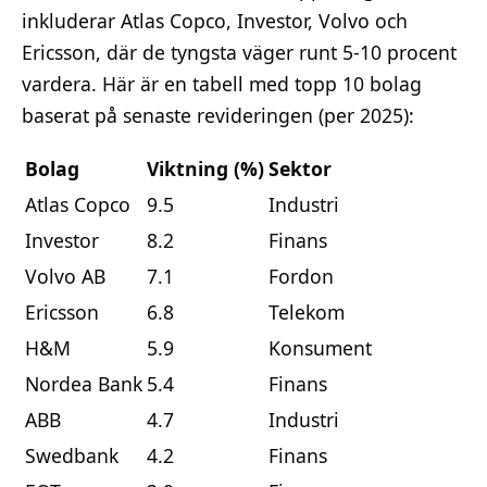
inkluderar Atlas Copco, Investor, Volvo och
Ericsson, där de tyngsta väger runt 5-10 procent
vardera. Här är en tabell med topp 10 bolag
baserat på senaste revideringen (per 2025):
Bolag
Viktning (%)
Sektor
Atlas Copco
9.5
Industri
Investor
8.2
Finans
Volvo AB
7.1
Fordon
Ericsson
6.8
Telekom
H&M
5.9
Konsument
Nordea Bank
5.4
Finans
ABB
4.7
Industri
Swedbank
4.2
Finans