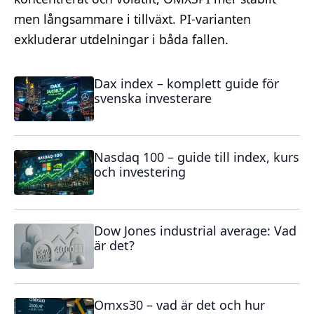
men långsammare i tillväxt. PI-varianten
exkluderar utdelningar i båda fallen.
Dax index – komplett guide för
svenska investerare
Nasdaq 100 – guide till index, kurs
och investering
Dow Jones industrial average: Vad
är det?
Omxs30 – vad är det och hur