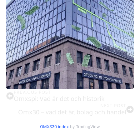
PREVIOUS POST
Omxspi: Vad är det och historik
NEXT POST
Omx30 – vad det är, bolag och handel
OMXS30 index
by TradingView