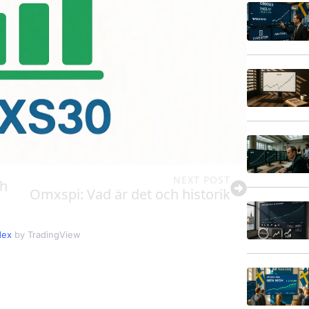
NEXT POST
ch
Omxspi: Vad är det och historik
dex
by TradingView