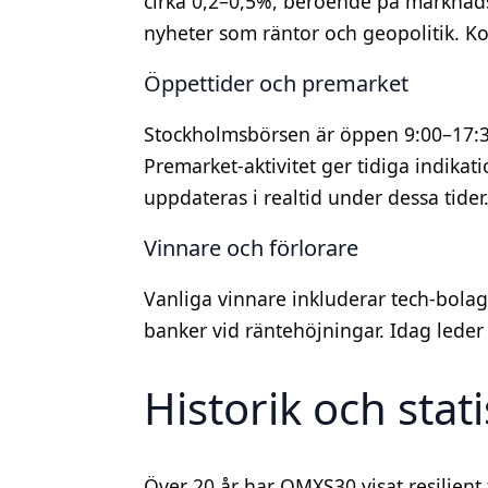
cirka 0,2–0,5%, beroende på marknads
nyheter som räntor och geopolitik. K
Öppettider och premarket
Stockholmsbörsen är öppen 9:00–17:3
Premarket-aktivitet ger tidiga indika
uppdateras i realtid under dessa tider
Vinnare och förlorare
Vanliga vinnare inkluderar tech-bolag
banker vid räntehöjningar. Idag leder
Historik och stat
Över 20 år har OMXS30 visat resilient t