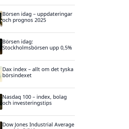
Börsen idag – uppdateringar
och prognos 2025
Börsen idag:
Stockholmsbörsen upp 0,5%
Dax index – allt om det tyska
börsindexet
Nasdaq 100 – index, bolag
och investeringstips
Dow Jones Industrial Average