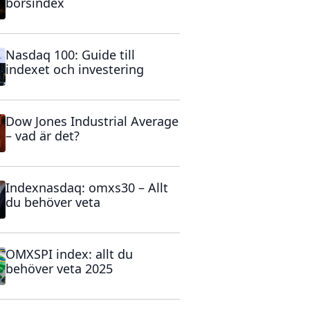
börsindex
Nasdaq 100: Guide till
indexet och investering
Dow Jones Industrial Average
– vad är det?
Indexnasdaq: omxs30 – Allt
du behöver veta
OMXSPI index: allt du
behöver veta 2025