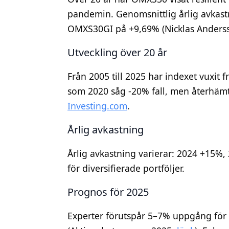
pandemin. Genomsnittlig årlig avkas
OMXS30GI på +9,69% (Nicklas Anderss
Utveckling över 20 år
Från 2005 till 2025 har indexet vuxit f
som 2020 såg -20% fall, men återhämtn
Investing.com
.
Årlig avkastning
Årlig avkastning varierar: 2024 +15%, 2
för diversifierade portföljer.
Prognos för 2025
Experter förutspår 5–7% uppgång för 