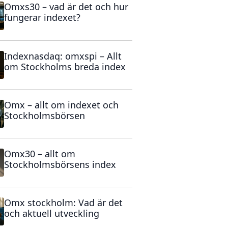
Omxs30 – vad är det och hur
fungerar indexet?
Indexnasdaq: omxspi – Allt
om Stockholms breda index
Omx – allt om indexet och
Stockholmsbörsen
Omx30 – allt om
Stockholmsbörsens index
Omx stockholm: Vad är det
och aktuell utveckling