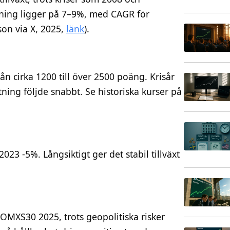
tning ligger på 7–9%, med CAGR för
on via X, 2025,
länk
).
rån cirka 1200 till över 2500 poäng. Krisår
ing följde snabbt. Se historiska kurser på
023 -5%. Långsiktigt ger det stabil tillväxt
OMXS30 2025, trots geopolitiska risker