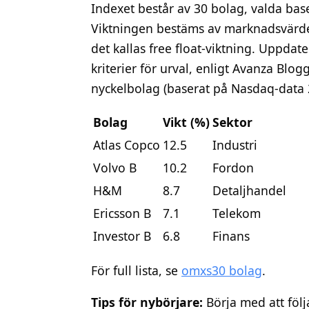
Indexet består av 30 bolag, valda base
Viktningen bestäms av marknadsvärdet,
det kallas free float-viktning. Uppdat
kriterier för urval, enligt Avanza Blog
nyckelbolag (baserat på Nasdaq-data 
Bolag
Vikt (%)
Sektor
Atlas Copco
12.5
Industri
Volvo B
10.2
Fordon
H&M
8.7
Detaljhandel
Ericsson B
7.1
Telekom
Investor B
6.8
Finans
För full lista, se
omxs30 bolag
.
Tips för nybörjare:
Börja med att följ