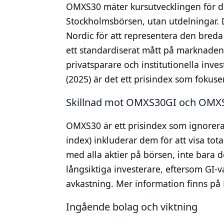
OMXS30 mäter kursutvecklingen för d
Stockholmsbörsen, utan utdelningar. 
Nordic för att representera den breda
ett standardiserat mått på marknadens
privatsparare och institutionella inve
(2025) är det ett prisindex som fokuse
Skillnad mot OMXS30GI och OMX
OMXS30 är ett prisindex som ignorer
index) inkluderar dem för att visa to
med alla aktier på börsen, inte bara de
långsiktiga investerare, eftersom GI-va
avkastning. Mer information finns p
Ingående bolag och viktning