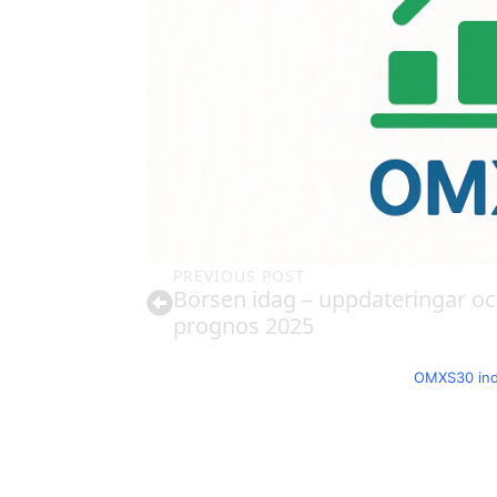
PREVIOUS POST
Börsen idag – uppdateringar o
prognos 2025
OMXS30 in