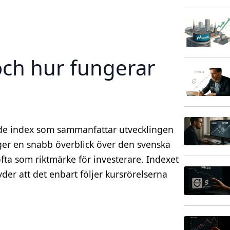
ch hur fungerar
e index som sammanfattar utvecklingen
ger en snabb överblick över den svenska
ta som riktmärke för investerare. Indexet
yder att det enbart följer kursrörelserna