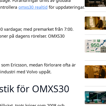
läge. Förändringar drivs av globala
ontrollera
omxs30 realtid
för uppdateringar.
0 vardagar, med premarket från 7:00.
tioner på dagens rörelser. OMXS30
.
 som Ericsson, medan förlorare ofta är
 industri med Volvo uppåt.
istik för OMXS30
illväxt, trots kriser som 2008 och