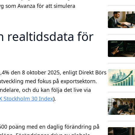
tyg som Avanza för att simulera
h realtidsdata för
4% den 8 oktober 2025, enligt Direkt Börs
l utveckling med fokus på exportsektorn.
delare, och du kan följa det live via
 Stockholm 30 Index
).
2500 poäng med en daglig förändring på