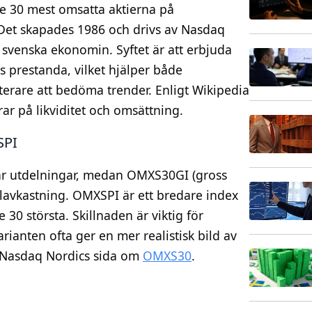
e 30 mest omsatta aktierna på
Det skapades 1986 och drivs av Nasdaq
 svenska ekonomin. Syftet är att erbjuda
 prestanda, vilket hjälper både
sterare att bedöma trender. Enligt Wikipedia
rar på likviditet och omsättning.
SPI
ar utdelningar, medan OMXS30GI (gross
talavkastning. OMXSPI är ett bredare index
 30 största. Skillnaden är viktig för
rianten ofta ger en mer realistisk bild av
å Nasdaq Nordics sida om
OMXS30
.