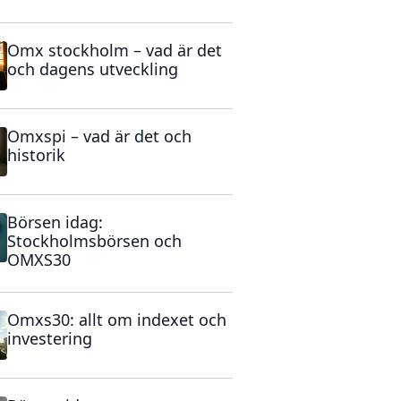
Omx stockholm – vad är det
och dagens utveckling
Omxspi – vad är det och
historik
Börsen idag:
Stockholmsbörsen och
OMXS30
Omxs30: allt om indexet och
investering