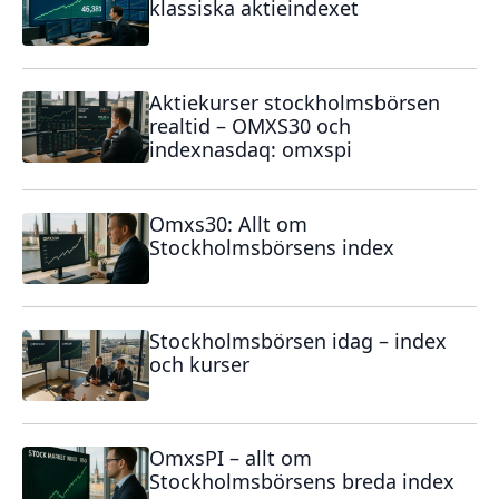
klassiska aktieindexet
Aktiekurser stockholmsbörsen
realtid – OMXS30 och
indexnasdaq: omxspi
Omxs30: Allt om
Stockholmsbörsens index
Stockholmsbörsen idag – index
och kurser
OmxsPI – allt om
Stockholmsbörsens breda index