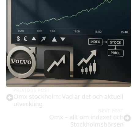
PREVIOUS POST
Omx stockholm: Vad är det och aktuell
utveckling
NEXT POST
Omx – allt om indexet och
Stockholmsbörsen