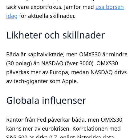
tack vare exportfokus. Jämför med
usa börsen
idag
för aktuella skillnader.
Likheter och skillnader
Båda är kapitalviktade, men OMXS30 är mindre
(30 bolag) än NASDAQ (över 3000). OMXS30
påverkas mer av Europa, medan NASDAQ drivs
av tech-giganter som Apple.
Globala influenser
Räntor från Fed påverkar båda, men OMXS30
känns mer av eurokrisen. Korrelationen med
S&P 500 är cirka 0,7, enligt historiska data.