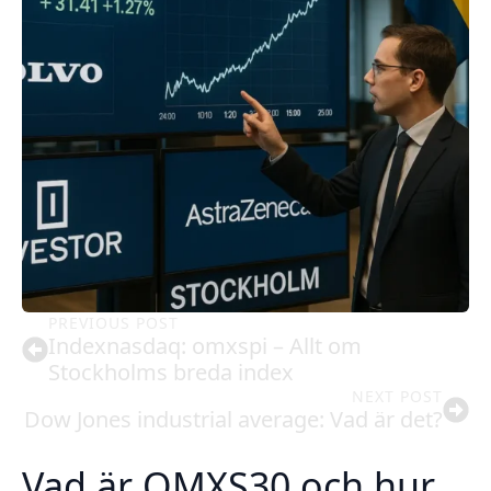
PREVIOUS POST
Indexnasdaq: omxspi – Allt om
Stockholms breda index
NEXT POST
Dow Jones industrial average: Vad är det?
Vad är OMXS30 och hur