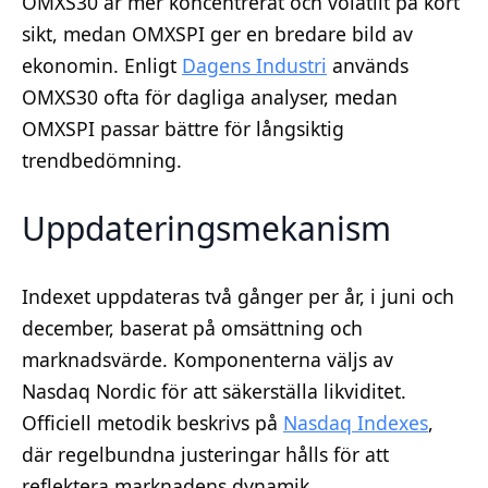
OMXS30 är mer koncentrerat och volatilt på kort
sikt, medan OMXSPI ger en bredare bild av
ekonomin. Enligt
Dagens Industri
används
OMXS30 ofta för dagliga analyser, medan
OMXSPI passar bättre för långsiktig
trendbedömning.
Uppdateringsmekanism
Indexet uppdateras två gånger per år, i juni och
december, baserat på omsättning och
marknadsvärde. Komponenterna väljs av
Nasdaq Nordic för att säkerställa likviditet.
Officiell metodik beskrivs på
Nasdaq Indexes
,
där regelbundna justeringar hålls för att
reflektera marknadens dynamik.