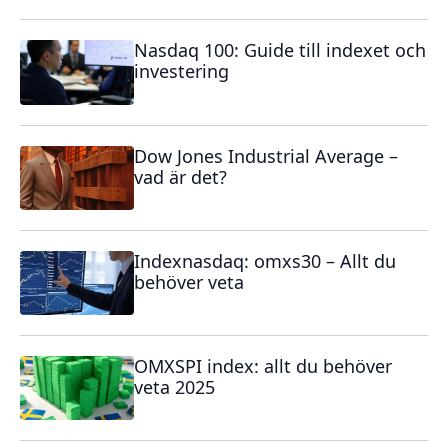
Nasdaq 100: Guide till indexet och
investering
Dow Jones Industrial Average –
vad är det?
Indexnasdaq: omxs30 – Allt du
behöver veta
OMXSPI index: allt du behöver
veta 2025