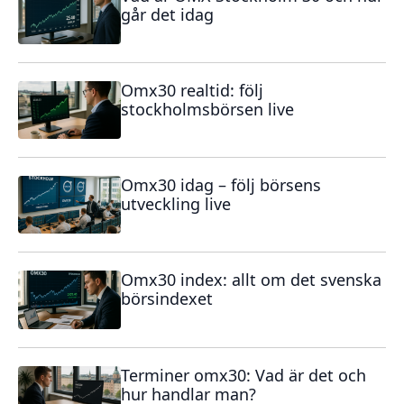
går det idag
Omx30 realtid: följ
stockholmsbörsen live
Omx30 idag – följ börsens
utveckling live
Omx30 index: allt om det svenska
börsindexet
Terminer omx30: Vad är det och
hur handlar man?