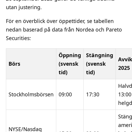
utan justering.
För en överblick över öppettider, se tabellen
nedan baserad på data från Nordea och Pareto
Securities:
Öppning
Stängning
Avvik
Börs
(svensk
(svensk
2025
tid)
tid)
Halv
Stockholmsbörsen
09:00
17:30
13:00
helg
Stän
amer
NYSE/Nasdaq