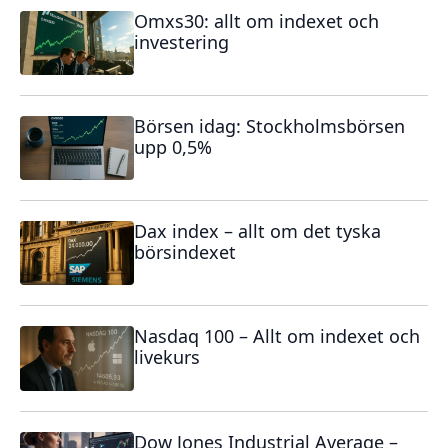
Omxs30: allt om indexet och
investering
Börsen idag: Stockholmsbörsen
upp 0,5%
Dax index – allt om det tyska
börsindexet
Nasdaq 100 – Allt om indexet och
livekurs
Dow Jones Industrial Average –