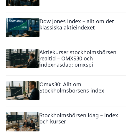
Dow Jones index – allt om det
klassiska aktieindexet
Aktiekurser stockholmsbörsen
realtid – OMXS30 och
indexnasdaq: omxspi
Omxs30: Allt om
Stockholmsbörsens index
Stockholmsbörsen idag – index
och kurser