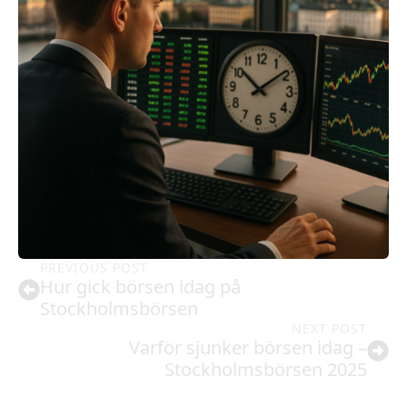
PREVIOUS POST
Hur gick börsen idag på
Stockholmsbörsen
NEXT POST
Varför sjunker börsen idag –
Stockholmsbörsen 2025