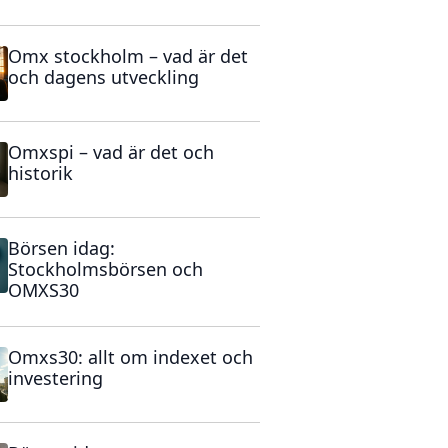
Omx stockholm – vad är det
och dagens utveckling
Omxspi – vad är det och
historik
Börsen idag:
Stockholmsbörsen och
OMXS30
Omxs30: allt om indexet och
investering