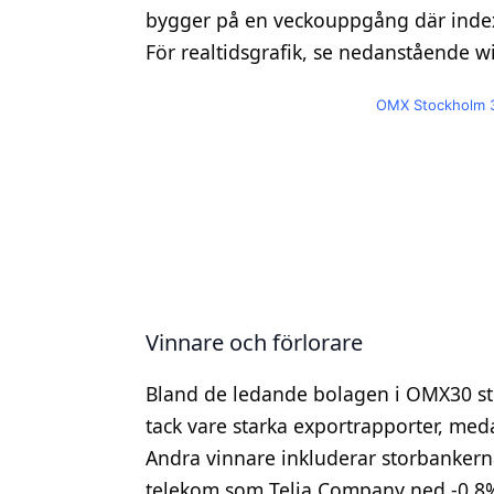
bygger på en veckouppgång där index
För realtidsgrafik, se nedanstående w
OMX Stockholm 3
Vinnare och förlorare
Bland de ledande bolagen i OMX30 st
tack vare starka exportrapporter, me
Andra vinnare inkluderar storbanker
telekom som Telia Company ned -0,8%.