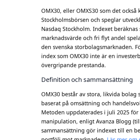
OMX30, eller OMXS30 som det också ka
Stockholmsbörsen och speglar utveckl
Nasdaq Stockholm. Indexet beräknas 
marknadsvärde och fri flyt andel spelar
den svenska storbolagsmarknaden. För n
index som OMX30 inte är en investerba
övergripande prestanda.
Definition och sammansättning
OMX30 består av stora, likvida bolag
baserat på omsättning och handelsv
Metoden uppdaterades i juli 2025 för a
manipulation, enligt Avanza Blogg (ti
sammansättning gör indexet till en be
portfölj mot marknaden.
Läs mer om 