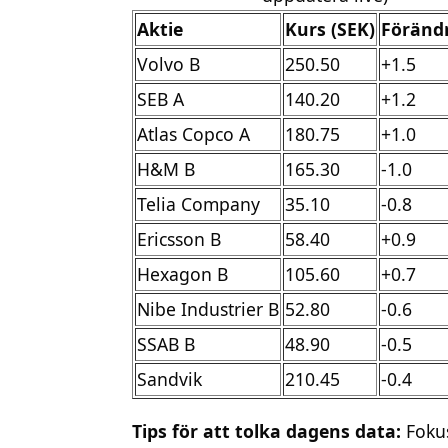
Aktie
Kurs (SEK)
Förändr
Volvo B
250.50
+1.5
SEB A
140.20
+1.2
Atlas Copco A
180.75
+1.0
H&M B
165.30
-1.0
Telia Company
35.10
-0.8
Ericsson B
58.40
+0.9
Hexagon B
105.60
+0.7
Nibe Industrier B
52.80
-0.6
SSAB B
48.90
-0.5
Sandvik
210.45
-0.4
Tips för att tolka dagens data:
Fokus