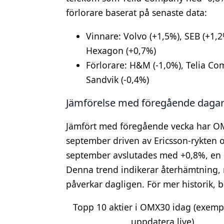
förlorare baserat på senaste data:
Vinnare: Volvo (+1,5%), SEB (+1,2
Hexagon (+0,7%)
Förlorare: H&M (-1,0%), Telia Com
Sandvik (-0,4%)
Jämförelse med föregående daga
Jämfört med föregående vecka har OM
september driven av Ericsson-rykten 
september avslutades med +0,8%, en 
Denna trend indikerar återhämtning,
påverkar dagligen. För mer historik, 
Topp 10 aktier i OMX30 idag (exemp
uppdatera live)