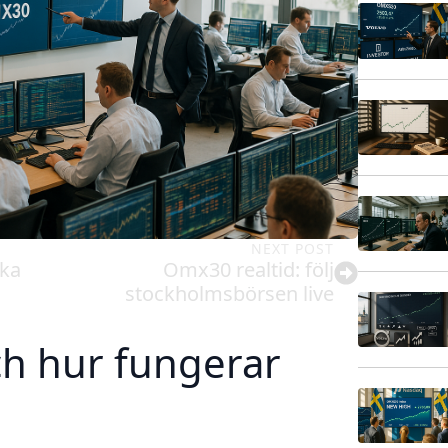
NEXT POST
ska
Omx30 realtid: följ
stockholmsbörsen live
h hur fungerar