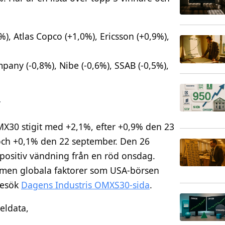
%), Atlas Copco (+1,0%), Ericsson (+0,9%),
pany (-0,8%), Nibe (-0,6%), SSAB (-0,5%),
r
X30 stigit med +2,1%, efter +0,9% den 23
och +0,1% den 22 september. Den 26
positiv vändning från en röd onsdag.
 men globala faktorer som USA-börsen
besök
Dagens Industris OMXS30-sida
.
eldata,