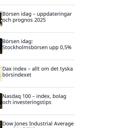
Börsen idag – uppdateringar
och prognos 2025
Börsen idag:
Stockholmsbörsen upp 0,5%
Dax index – allt om det tyska
börsindexet
Nasdaq 100 – index, bolag
och investeringstips
Dow Jones Industrial Average