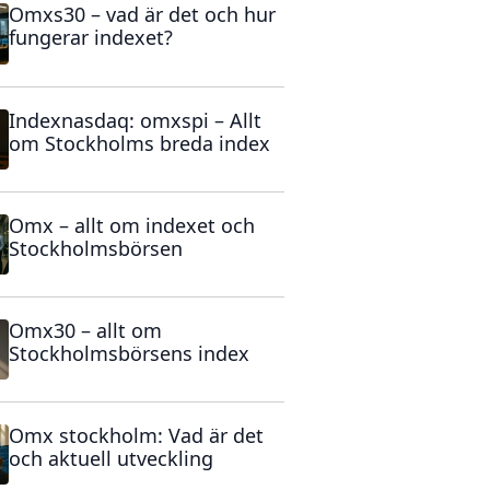
Omxs30 – vad är det och hur
fungerar indexet?
Indexnasdaq: omxspi – Allt
om Stockholms breda index
Omx – allt om indexet och
Stockholmsbörsen
Omx30 – allt om
Stockholmsbörsens index
Omx stockholm: Vad är det
och aktuell utveckling