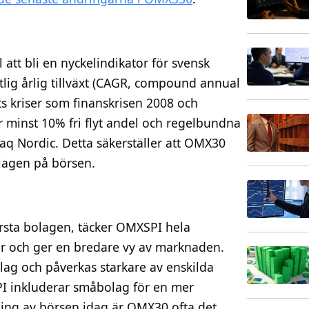
l att bli en nyckelindikator för svensk
lig årlig tillväxt (CAGR, compound annual
ts kriser som finanskrisen 2008 och
 minst 10% fri flyt andel och regelbundna
aq Nordic. Detta säkerställer att OMX30
olagen på börsen.
sta bolagen, täcker OMXSPI hela
r och ger en bredare vy av marknaden.
ag och påverkas starkare av enskilda
I inkluderar småbolag för en mer
kning av börsen idag är OMX30 ofta det