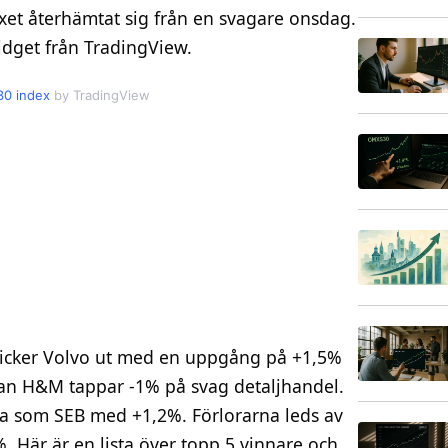
et återhämtat sig från en svagare onsdag.
idget från TradingView.
0 index
by TradingView
icker Volvo ut med en uppgång på +1,5%
dan H&M tappar -1% på svag detaljhandel.
na som SEB med +1,2%. Förlorarna leds av
 Här är en lista över topp 5 vinnare och