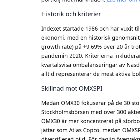
Historik och kriterier
Indexet startade 1986 och har vuxit til
ekonomi, med en historisk genomsnitt
growth rate) på +9,69% över 20 år tro
pandemin 2020. Kriterierna inkluderar
kvartalsvisa ombalanseringar av Nasd
alltid representerar de mest aktiva b
Skillnad mot OMXSPI
Medan OMX30 fokuserar på de 30 stör
Stockholmsbörsen med över 300 aktie
OMX30 är mer koncentrerat på storbol
jättar som Atlas Copco, medan OMXSP
diversifierad bild. För daglig överva