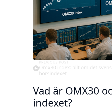
PREVIOUS POST
Omx30 index: allt om det sven
börsindexet
Vad är OMX30 oc
indexet?