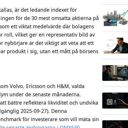
llas, är det ledande indexet för
ingen för de 30 mest omsatta aktierna på
som ett viktat medelvärde där bolagens
 roll, vilket ger en representativ bild av
ybörjare är det viktigt att veta att ett
r produkt i sig, utan ett mått på börsens
 som Volvo, Ericsson och H&M, valda
olym under de senaste månaderna.
tt bättre reflektera likviditet och undvika
llgänglig 2025-09-27). Denna
nchmark för investerare som vill mäta sin
de senaste ändringarna i OMXS30
.