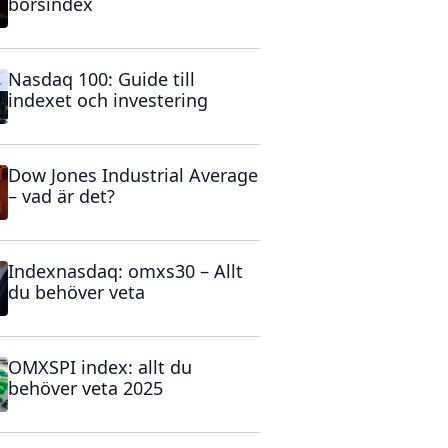
börsindex
Nasdaq 100: Guide till
indexet och investering
Dow Jones Industrial Average
– vad är det?
Indexnasdaq: omxs30 – Allt
du behöver veta
OMXSPI index: allt du
behöver veta 2025