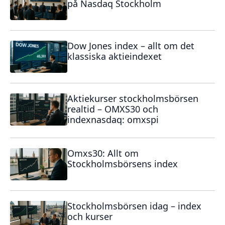
på Nasdaq Stockholm
Dow Jones index – allt om det
klassiska aktieindexet
Aktiekurser stockholmsbörsen
realtid – OMXS30 och
indexnasdaq: omxspi
Omxs30: Allt om
Stockholmsbörsens index
Stockholmsbörsen idag – index
och kurser