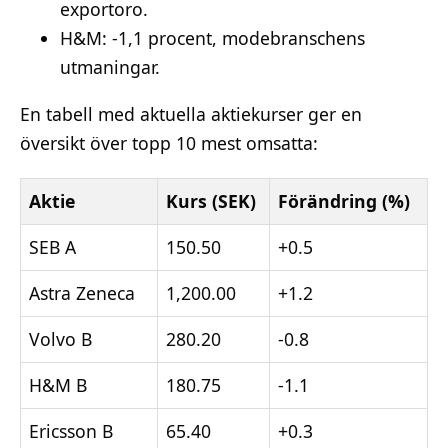
exportoro.
H&M: -1,1 procent, modebranschens
utmaningar.
En tabell med aktuella aktiekurser ger en
översikt över topp 10 mest omsatta:
Aktie
Kurs (SEK)
Förändring (%)
SEB A
150.50
+0.5
Astra Zeneca
1,200.00
+1.2
Volvo B
280.20
-0.8
H&M B
180.75
-1.1
Ericsson B
65.40
+0.3