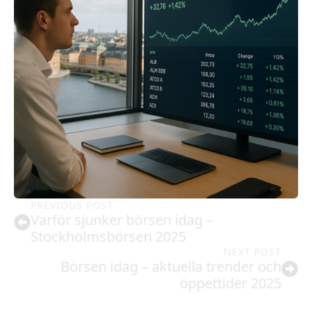
PREVIOUS POST
Varför sjunker börsen idag –
Stockholmsbörsen 2025
NEXT POST
Börsen idag – aktuella trender och
öppettider 2025