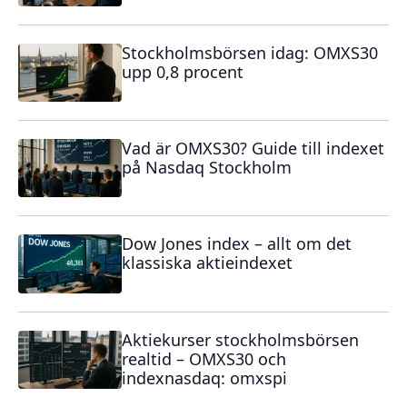
Stockholmsbörsen idag: OMXS30
upp 0,8 procent
Vad är OMXS30? Guide till indexet
på Nasdaq Stockholm
Dow Jones index – allt om det
klassiska aktieindexet
Aktiekurser stockholmsbörsen
realtid – OMXS30 och
indexnasdaq: omxspi