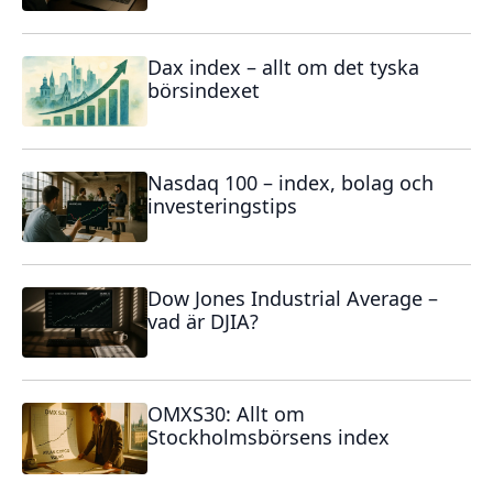
Dax index – allt om det tyska
börsindexet
Nasdaq 100 – index, bolag och
investeringstips
Dow Jones Industrial Average –
vad är DJIA?
OMXS30: Allt om
Stockholmsbörsens index