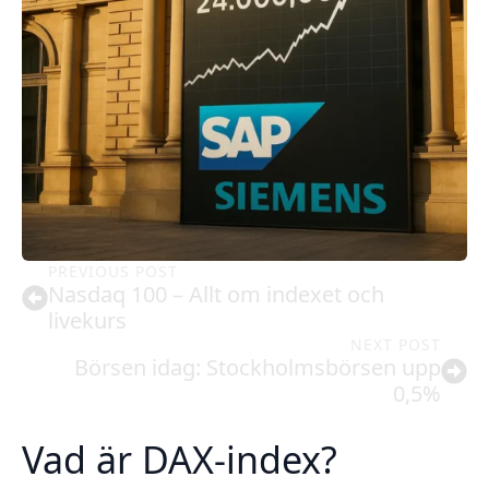
PREVIOUS POST
Nasdaq 100 – Allt om indexet och
livekurs
NEXT POST
Börsen idag: Stockholmsbörsen upp
0,5%
Vad är DAX-index?